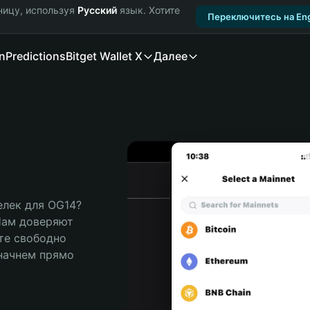
ницу, используя
Русский
язык. Хотите
Переключитесь на Eng
n
Predictions
Bitget Wallet X
Далее
лек для OG14? 
Нам доверяют 
те свободно 
ачнем прямо 