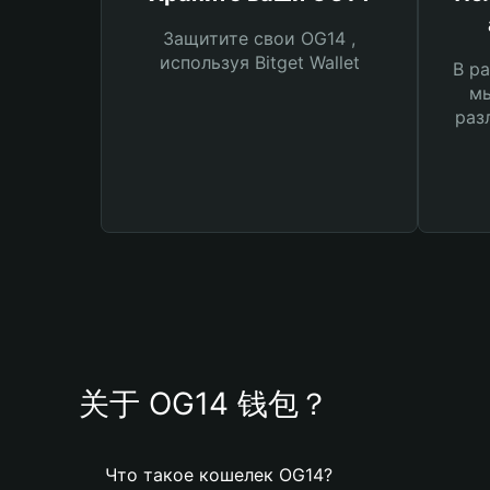
Защитите свои OG14 ,
используя Bitget Wallet
В ра
мы
раз
关于 OG14 钱包？
Что такое кошелек OG14?