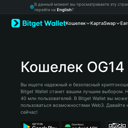
English
В данный момент вы просматриваете эту стра
日本語
перейти на
English
?
Tiếng Việt
Кошелек
Карта
Swap
Ear
Русский
Español (Latinoamérica)
Türkçe
Italiano
Français
Deutsch
Кошелек OG14
简体中文
繁體中文
Português (Portugal)
Вы ищете надежный и безопасный криптокоше
Bahasa Indonesia
Bitget Wallet станет вашим лучшим выбором. 
ภาษาไทย
40 млн пользователей. В Bitget Wallet вы може
हिन्दी
пользоваться возможностями Web3. Давайте н
বাংলা
сейчас!
Español
Português (Brasil)
Español (Argentina)