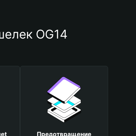
шелек OG14
et
Предотвращение