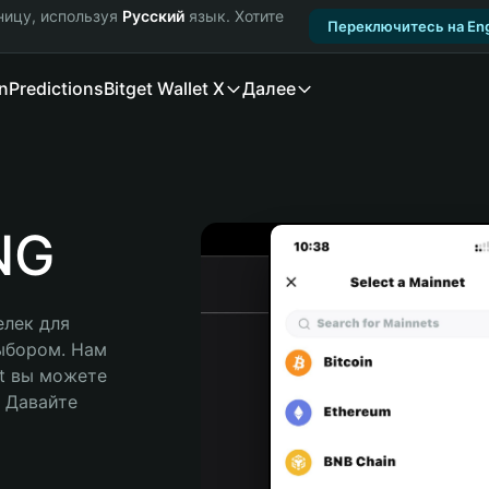
ницу, используя
Русский
язык. Хотите
Переключитесь на Eng
n
Predictions
Bitget Wallet X
Далее
NG
лек для 
ыбором. Нам 
t вы можете 
Давайте 