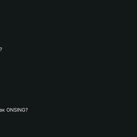
?
лек ONSING?