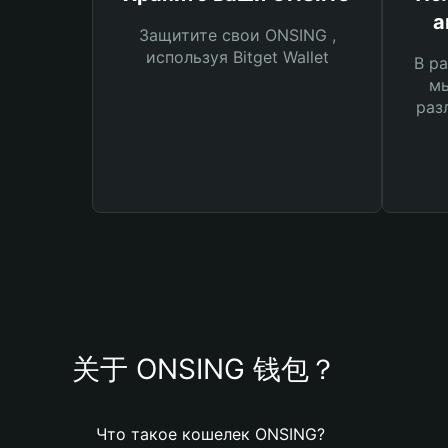
а
Защитите свои ONSING ,
используя Bitget Wallet
В ра
мы
раз
关于 ONSING 钱包？
Что такое кошелек ONSING?