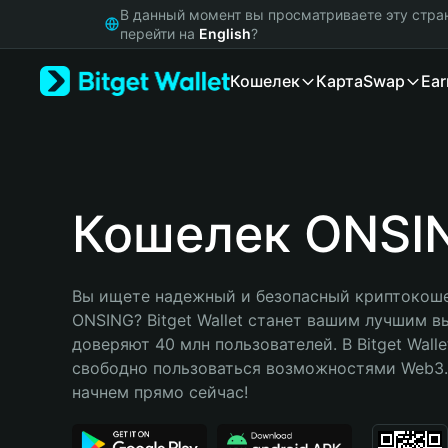
English
В данный момент вы просматриваете эту стра
日本語
перейти на
English
?
Tiếng Việt
Кошелек
Карта
Swap
Ear
Русский
Español (Latinoamérica)
Türkçe
Italiano
Français
Deutsch
Кошелек ONSI
简体中文
繁體中文
Português (Portugal)
Вы ищете надежный и безопасный криптокоше
Bahasa Indonesia
ONSING? Bitget Wallet станет вашим лучшим в
ภาษาไทย
доверяют 40 млн пользователей. В Bitget Walle
हिन्दी
свободно пользоваться возможностями Web3. 
বাংলা
начнем прямо сейчас!
Español
Português (Brasil)
Español (Argentina)