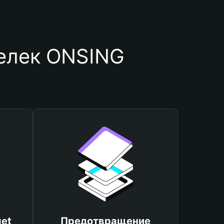
шелек ONSING
et
Предотвращение