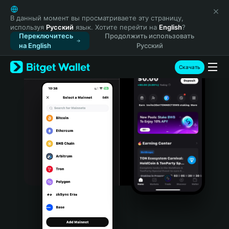
English
日本語
В данный момент вы просматриваете эту страницу,
используя
Русский
язык. Хотите перейти на
English
?
Tiếng Việt
Переключитесь
Продолжить использовать
Русский
на English
Русский
Español (Latinoamérica)
Türkçe
Скачать
Italiano
Français
Deutsch
简体中文
繁體中文
Português (Portugal)
Bahasa Indonesia
ภาษาไทย
हिन्दी
বাংলা
Español
Português (Brasil)
Español (Argentina)