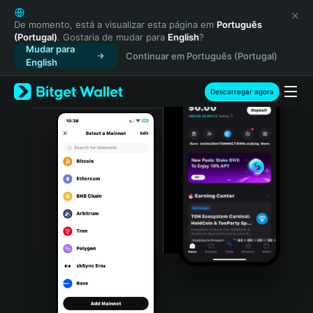
English
日本語
De momento, está a visualizar esta página em
Português
(Portugal)
. Gostaria de mudar para
English
?
Tiếng Việt
Mudar para
Continuar em Português (Portugal)
Русский
English
Español (Latinoamérica)
Türkçe
Descarregar agora
Italiano
Français
Deutsch
简体中文
繁體中文
Português (Portugal)
Bahasa Indonesia
ภาษาไทย
हिन्दी
বাংলা
Español
Português (Brasil)
Español (Argentina)