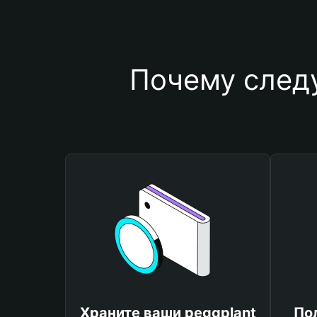
Почему следу
Храните ваши peggplant
По