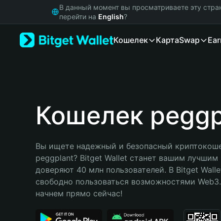
English
В данный момент вы просматриваете эту стра
日本語
перейти на
English
?
Tiếng Việt
Кошелек
Карта
Swap
Ear
Русский
Español (Latinoamérica)
Türkçe
Italiano
Français
Deutsch
Кошелек peggp
简体中文
繁體中文
Português (Portugal)
Вы ищете надежный и безопасный криптокоше
Bahasa Indonesia
peggplant? Bitget Wallet станет вашим лучшим
ภาษาไทย
доверяют 40 млн пользователей. В Bitget Walle
हिन्दी
свободно пользоваться возможностями Web3. 
বাংলা
начнем прямо сейчас!
Español
Português (Brasil)
Español (Argentina)