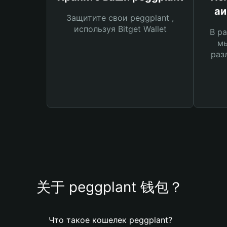
аи
Защитите свои peggplant ,
используя Bitget Wallet
В ра
мы
раз
关于 peggplant 钱包？
Что такое кошелек peggplant?