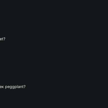
et?
ек peggplant?