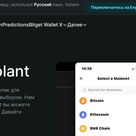
ницу, используя
Русский
язык. Хотите
Переключитесь на Eng
n
Predictions
Bitget Wallet X
Далее
lant
лек для 
 выбором. Нам 
t вы можете 
Давайте 