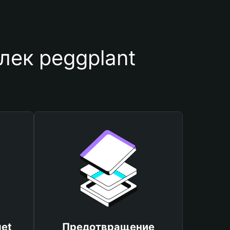
лек peggplant
et
Предотвращение