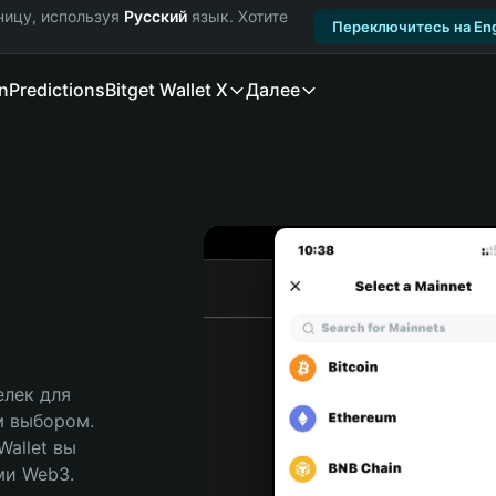
ницу, используя
Русский
язык. Хотите
Переключитесь на Eng
n
Predictions
Bitget Wallet X
Далее
лек для 
м выбором. 
allet вы 
и Web3. 