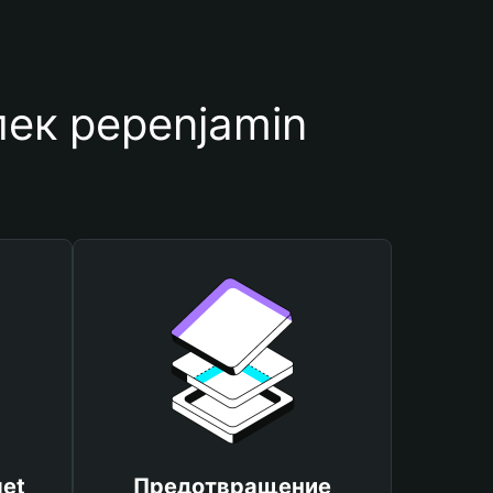
ек pepenjamin
et
Предотвращение