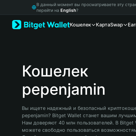
English
В данный момент вы просматриваете эту стра
日本語
перейти на
English
?
Tiếng Việt
Кошелек
Карта
Swap
Ear
Русский
Español (Latinoamérica)
Türkçe
Italiano
Français
Deutsch
Кошелек
简体中文
繁體中文
pepenjamin
Português (Portugal)
Bahasa Indonesia
ภาษาไทย
हिन्दी
Вы ищете надежный и безопасный криптокоше
বাংলা
pepenjamin? Bitget Wallet станет вашим лучши
Español
Нам доверяют 40 млн пользователей. В Bitget W
Português (Brasil)
можете свободно пользоваться возможностям
Español (Argentina)