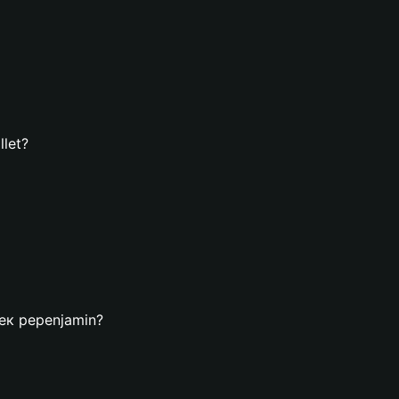
let?
лек pepenjamin?