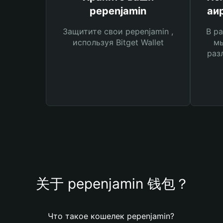
pepenjamin
аи
Защитите свои pepenjamin ,
В ра
используя Bitget Wallet
мы
раз
关于 pepenjamin 钱包？
Что такое кошелек pepenjamin?