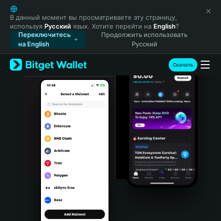
English
日本語
В данный момент вы просматриваете эту страницу,
используя
Русский
язык. Хотите перейти на
English
?
Tiếng Việt
Переключитесь
Продолжить использовать
Русский
на English
Русский
Español (Latinoamérica)
Türkçe
Скачать
Italiano
Français
Deutsch
简体中文
繁體中文
Português (Portugal)
Bahasa Indonesia
ภาษาไทย
हिन्दी
বাংলা
Español
Português (Brasil)
Español (Argentina)