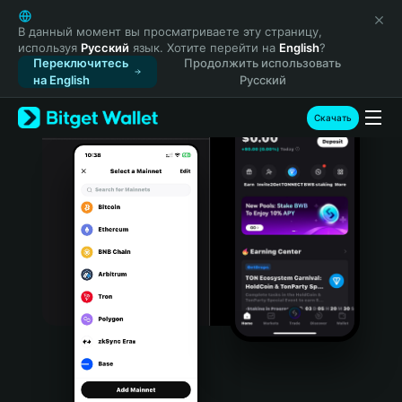
English
日本語
В данный момент вы просматриваете эту страницу,
используя
Русский
язык. Хотите перейти на
English
?
Tiếng Việt
Переключитесь
Продолжить использовать
Русский
на English
Русский
Español (Latinoamérica)
Türkçe
Скачать
Italiano
Français
Deutsch
简体中文
繁體中文
Português (Portugal)
Bahasa Indonesia
ภาษาไทย
हिन्दी
বাংলা
Español
Português (Brasil)
Español (Argentina)