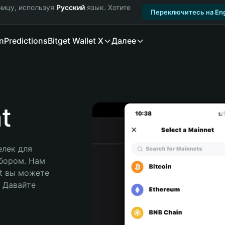
ницу, используя
Русский
язык. Хотите
Переключитесь на Eng
n
Predictions
Bitget Wallet X
Далее
t
лек для 
бором. Нам 
t вы можете 
Давайте 