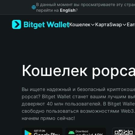
English
В данный момент вы просматриваете эту стра
日本語
перейти на
English
?
Tiếng Việt
Кошелек
Карта
Swap
Ear
Русский
Español (Latinoamérica)
Türkçe
Italiano
Français
Deutsch
Кошелек popca
简体中文
繁體中文
Português (Portugal)
Вы ищете надежный и безопасный криптокоше
Bahasa Indonesia
popcat? Bitget Wallet станет вашим лучшим вы
ภาษาไทย
доверяют 40 млн пользователей. В Bitget Walle
हिन्दी
свободно пользоваться возможностями Web3. 
বাংলা
начнем прямо сейчас!
Español
Português (Brasil)
Español (Argentina)