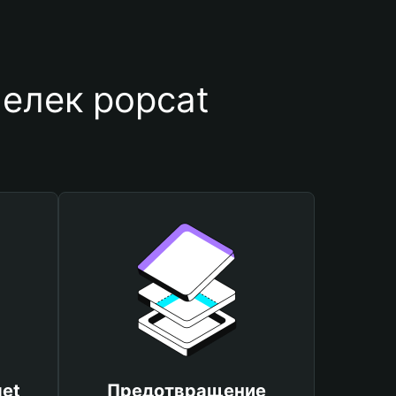
елек popcat
et
Предотвращение