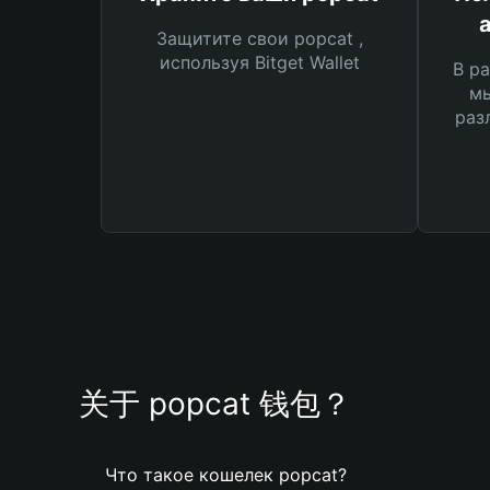
Защитите свои popcat ,
используя Bitget Wallet
В ра
мы
раз
关于 popcat 钱包？
Что такое кошелек popcat?