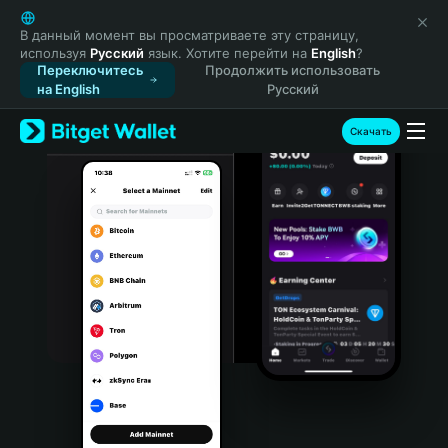
English
日本語
В данный момент вы просматриваете эту страницу,
используя
Русский
язык. Хотите перейти на
English
?
Tiếng Việt
Переключитесь
Продолжить использовать
Русский
на English
Русский
Español (Latinoamérica)
Türkçe
Скачать
Italiano
Français
Deutsch
简体中文
繁體中文
Português (Portugal)
Bahasa Indonesia
ภาษาไทย
हिन्दी
বাংলা
Español
Português (Brasil)
Español (Argentina)