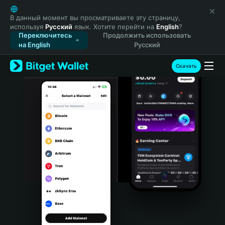
English
日本語
В данный момент вы просматриваете эту страницу,
используя
Русский
язык. Хотите перейти на
English
?
Tiếng Việt
Переключитесь
Продолжить использовать
Русский
на English
Русский
Español (Latinoamérica)
Türkçe
Скачать
Italiano
Français
Deutsch
简体中文
繁體中文
Português (Portugal)
Bahasa Indonesia
ภาษาไทย
हिन्दी
বাংলা
Español
Português (Brasil)
Español (Argentina)