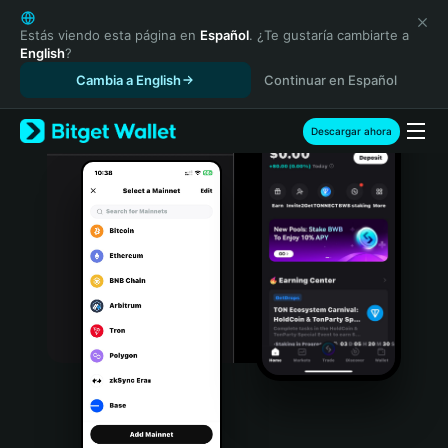
English
日本語
Estás viendo esta página en
Español
. ¿Te gustaría cambiarte a
English
?
Tiếng Việt
Cambia a English
Continuar en Español
Русский
Español (Latinoamérica)
Türkçe
Descargar ahora
Italiano
Français
Deutsch
简体中文
繁體中文
Português (Portugal)
Bahasa Indonesia
ภาษาไทย
हिन्दी
বাংলা
Español
Português (Brasil)
Español (Argentina)