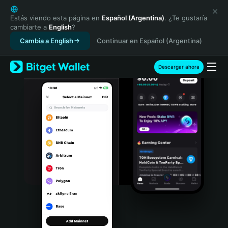
English
日本語
Estás viendo esta página en
Español (Argentina)
. ¿Te gustaría
cambiarte a
English
?
Tiếng Việt
Cambia a English
Continuar en Español (Argentina)
Русский
Español (Latinoamérica)
Türkçe
Descargar ahora
Italiano
Français
Deutsch
简体中文
繁體中文
Português (Portugal)
Bahasa Indonesia
ภาษาไทย
हिन्दी
বাংলা
Español
Português (Brasil)
Español (Argentina)