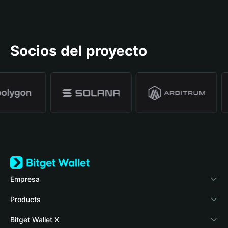
Socios del proyecto
Empresa
Acerca de Bitget Wallet
Products
Blog
Crypto Card
Bitget Wallet X