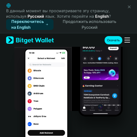
English
日本語
В данный момент вы просматриваете эту страницу,
используя
Русский
язык. Хотите перейти на
English
?
Tiếng Việt
Переключитесь
Продолжить использовать
Русский
на English
Русский
Español (Latinoamérica)
Türkçe
Скачать
Italiano
Français
Deutsch
简体中文
繁體中文
Português (Portugal)
Bahasa Indonesia
ภาษาไทย
हिन्दी
বাংলা
Español
Português (Brasil)
Español (Argentina)