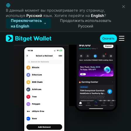
English
日本語
В данный момент вы просматриваете эту страницу,
используя
Русский
язык. Хотите перейти на
English
?
Tiếng Việt
Переключитесь
Продолжить использовать
Русский
на English
Русский
Español (Latinoamérica)
Türkçe
Скачать
Italiano
Français
Deutsch
简体中文
繁體中文
Português (Portugal)
Bahasa Indonesia
ภาษาไทย
हिन्दी
বাংলা
Español
Português (Brasil)
Español (Argentina)