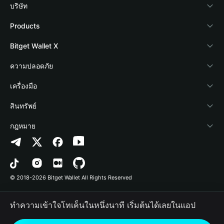
บริษัท
เกี่ยวกับ Bitget Wallet
Products
Blog
Crypto Card
Bitget Wallet X
Academy
Stablecoin Earn
นักพัฒนา
ความปลอดภัย
ข่าวสารด้านคริปโต
Payfi Crypto
เชื่อมต่อ Wallet
Protection Fund
เครื่องมือ
ศูนย์ช่วยเหลือ
Crypto Swap API
Bitget Wallet Pay
เทคโนโลยีความปลอดภัย
ซื้อคริปโต
สินทรัพย์
ติดต่อเรา
Altcoin Season Index
ลิสต์โปรเจกต์
การตรวจจับการอนุญาต
Arbitrum
กฎหมาย
ทรัพยากรข้อมูลของแบรนด์
Prediction Markets
การตรวจจับสัญญา
Avalanche
นโยบายความเป็นส่วนตัว
อาชีพ
DApp
การโอนเป็นชุด
Bitcoin
ข้อตกลงในการใช้บริการ
© 2018-2026 Bitget Wallet All Rights Reserved
การยืนยันช่องทางอย่างเป็นทางการ
Trade
BNB Chain
Risk Disclosure
ทำความเข้าใจโทเค็นในหนึ่งนาที เริ่มต้นได้เลยในแอป
RWA
Polygon