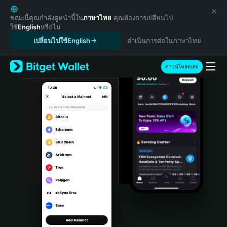
English
日本語
ขณะนี้คุณกำลังดูหน้านี้ใน
ภาษาไทย
คุณต้องการเปลี่ยนไป
ใช้
English
หรือไม่
Tiếng Việt
เปลี่ยนไปใช้English
ดำเนินการต่อในภาษาไทย
Русский
Español (Latinoamérica)
Türkçe
ดาวน์โหลดเลย
Italiano
Français
Deutsch
简体中文
繁體中文
Português (Portugal)
Bahasa Indonesia
ภาษาไทย
हिन्दी
বাংলা
Español
Português (Brasil)
Español (Argentina)