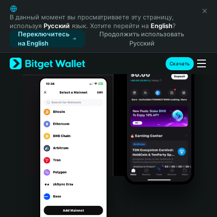
English
日本語
В данный момент вы просматриваете эту страницу,
используя
Русский
язык. Хотите перейти на
English
?
Tiếng Việt
Переключитесь
Продолжить использовать
Русский
на English
Русский
Español (Latinoamérica)
Türkçe
Скачать
Italiano
Français
Deutsch
简体中文
繁體中文
Português (Portugal)
Bahasa Indonesia
ภาษาไทย
हिन्दी
বাংলা
Español
Português (Brasil)
Español (Argentina)