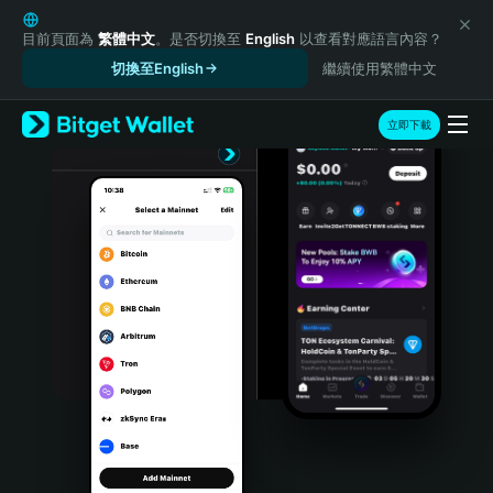
English
日本語
目前頁面為
繁體中文
。是否切換至
English
以查看對應語言內容？
Tiếng Việt
切換至English
繼續使用繁體中文
Русский
Español (Latinoamérica)
立即下載
Türkçe
Italiano
Français
Deutsch
简体中文
繁體中文
Português (Portugal)
Bahasa Indonesia
ภาษาไทย
हिन्दी
বাংলা
Español
Português (Brasil)
Español (Argentina)