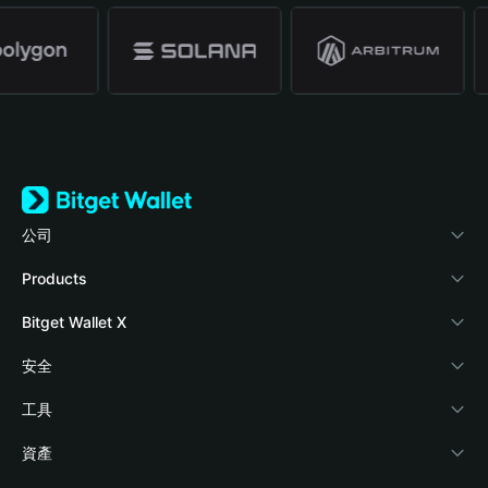
公司
關於 Bitget Wallet
Products
部落格
Crypto Card
Bitget Wallet X
學院
Stablecoin Earn
開發者文件
安全
加密資訊
Payfi Crypto
連接錢包
風險保障基金
工具
幫助中心
Crypto Swap API
Bitget Wallet Pay
安全防護技術
快捷買幣
資產