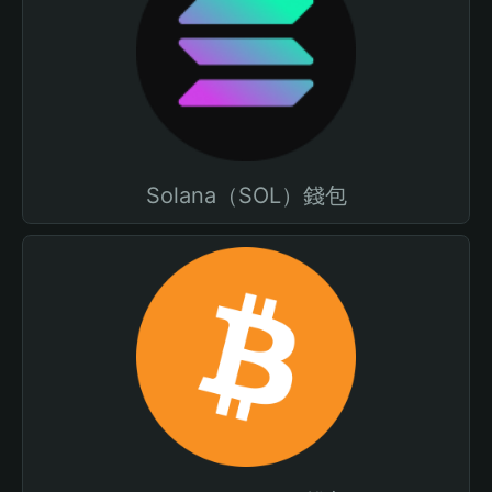
Solana（SOL）錢包