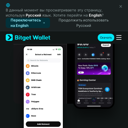
English
日本語
В данный момент вы просматриваете эту страницу,
используя
Русский
язык. Хотите перейти на
English
?
Tiếng Việt
Переключитесь
Продолжить использовать
Русский
на English
Русский
Español (Latinoamérica)
Türkçe
Скачать
Italiano
Français
Deutsch
简体中文
繁體中文
Português (Portugal)
Bahasa Indonesia
ภาษาไทย
हिन्दी
বাংলা
Español
Português (Brasil)
Español (Argentina)