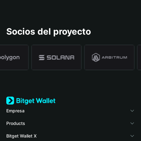
Socios del proyecto
Empresa
Acerca de Bitget Wallet
Products
Blog
Crypto Card
Bitget Wallet X