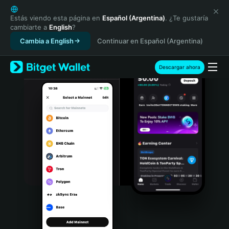
English
日本語
Estás viendo esta página en
Español (Argentina)
. ¿Te gustaría
cambiarte a
English
?
Tiếng Việt
Cambia a English
Continuar en Español (Argentina)
Русский
Español (Latinoamérica)
Türkçe
Descargar ahora
Italiano
Français
Deutsch
简体中文
繁體中文
Português (Portugal)
Bahasa Indonesia
ภาษาไทย
हिन्दी
বাংলা
Español
Português (Brasil)
Español (Argentina)