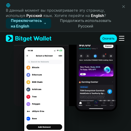
English
日本語
В данный момент вы просматриваете эту страницу,
используя
Русский
язык. Хотите перейти на
English
?
Tiếng Việt
Переключитесь
Продолжить использовать
Русский
на English
Русский
Español (Latinoamérica)
Türkçe
Скачать
Italiano
Français
Deutsch
简体中文
繁體中文
Português (Portugal)
Bahasa Indonesia
ภาษาไทย
हिन्दी
বাংলা
Español
Português (Brasil)
Español (Argentina)