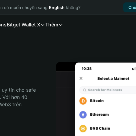
ạn có muốn chuyển sang
English
không?
Chu
ons
Bitget Wallet X
Thêm
uy tín cho safe 
. Với hơn 40 
Web3 trên 