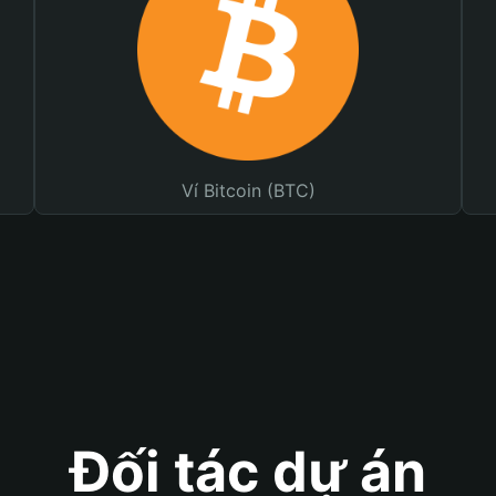
Ví Bitcoin (BTC)
Đối tác dự án