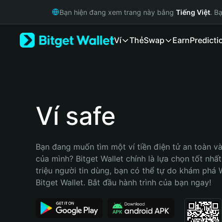
English
Bạn hiện đang xem trang này bằng
Tiếng Việt
. B
日本語
Tiếng Việt
Ví
Thẻ
Swap
Earn
Predicti
Русский
Español (Latinoamérica)
Türkçe
Italiano
Français
Deutsch
Ví safe
简体中文
繁體中文
Português (Portugal)
Bạn đang muốn tìm một ví tiền điện tử an toàn và 
Bahasa Indonesia
của mình? Bitget Wallet chính là lựa chọn tốt nhất
ภาษาไทย
triệu người tin dùng, bạn có thể tự do khám phá 
हिन्दी
Bitget Wallet. Bắt đầu hành trình của bạn ngay!
বাংলা
Español
Português (Brasil)
Español (Argentina)