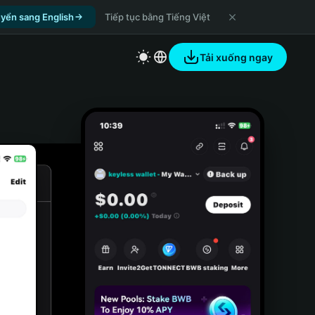
yển sang English
Tiếp tục bằng Tiếng Việt
Tải xuống ngay