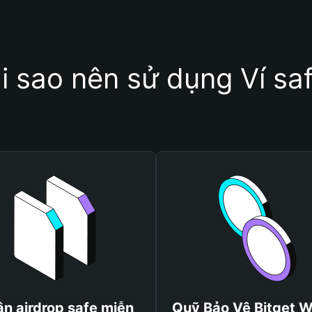
i sao nên sử dụng Ví sa
n airdrop safe miễn
Quỹ Bảo Vệ Bitget W