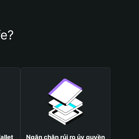
fe?
allet
Ngăn chặn rủi ro ủy quyền