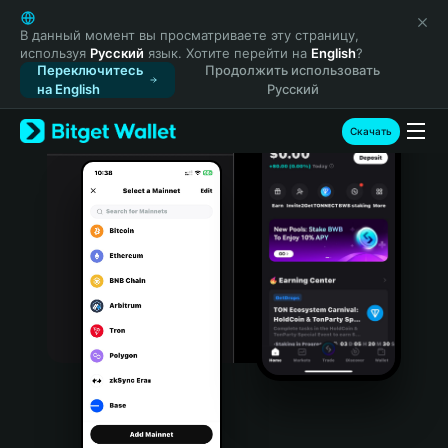
English
日本語
В данный момент вы просматриваете эту страницу,
используя
Русский
язык. Хотите перейти на
English
?
Tiếng Việt
Переключитесь
Продолжить использовать
Русский
на English
Русский
Español (Latinoamérica)
Türkçe
Скачать
Italiano
Français
Deutsch
简体中文
繁體中文
Português (Portugal)
Bahasa Indonesia
ภาษาไทย
हिन्दी
বাংলা
Español
Português (Brasil)
Español (Argentina)