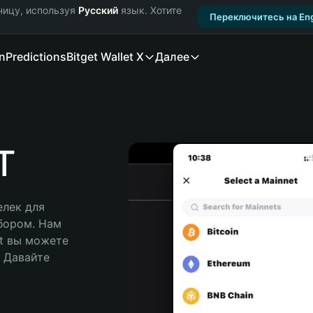
ницу, используя
Русский
язык. Хотите
Переключитесь на Eng
n
Predictions
Bitget Wallet X
Далее
T
лек для 
бором. Нам 
t вы можете 
Давайте 