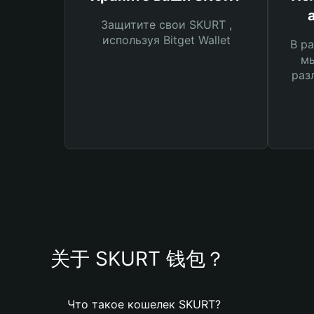
Защитите свои SKURT ,
используя Bitget Wallet
В ра
мы
раз
关于 SKURT 钱包？
Что такое кошелек SKURT?