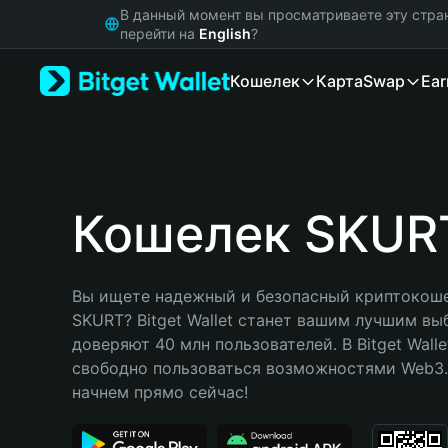
English
В данный момент вы просматриваете эту стра
日本語
перейти на
English
?
Tiếng Việt
Кошелек
Карта
Swap
Ear
Русский
Español (Latinoamérica)
Türkçe
Italiano
Français
Deutsch
Кошелек SKUR
简体中文
繁體中文
Português (Portugal)
Вы ищете надежный и безопасный криптокоше
Bahasa Indonesia
SKURT? Bitget Wallet станет вашим лучшим вы
ภาษาไทย
доверяют 40 млн пользователей. В Bitget Walle
हिन्दी
свободно пользоваться возможностями Web3. 
বাংলা
начнем прямо сейчас!
Español
Português (Brasil)
Español (Argentina)