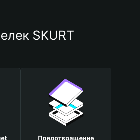
шелек SKURT
et
Предотвращение