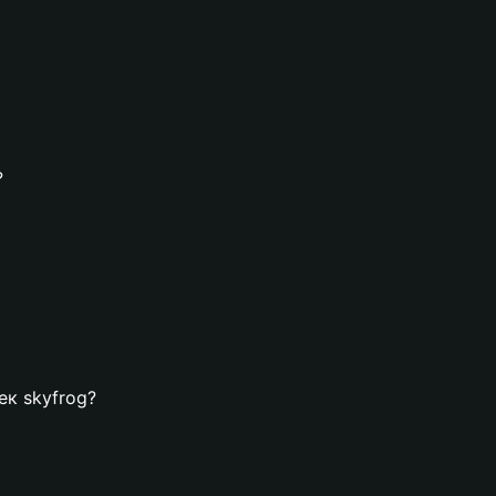
?
ек skyfrog?