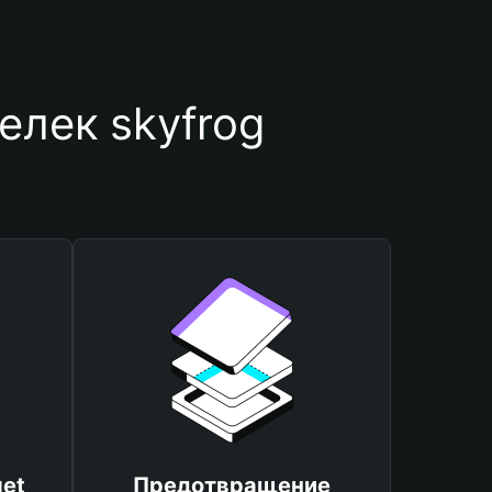
елек skyfrog
et
Предотвращение