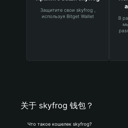
а
Защитите свои skyfrog ,
используя Bitget Wallet
В ра
мы
раз
关于 skyfrog 钱包？
Что такое кошелек skyfrog?