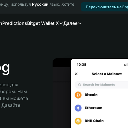
ницу, используя
Русский
язык. Хотите
Переключитесь на Eng
n
Predictions
Bitget Wallet X
Далее
og
лек для 
ыбором. Нам 
t вы можете 
Давайте 