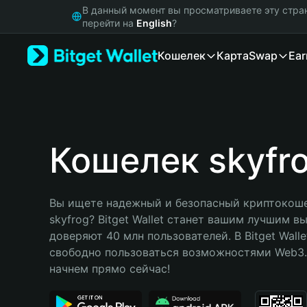
English
В данный момент вы просматриваете эту стра
日本語
перейти на
English
?
Tiếng Việt
Кошелек
Карта
Swap
Ear
Русский
Español (Latinoamérica)
Türkçe
Italiano
Français
Deutsch
Кошелек skyfr
简体中文
繁體中文
Português (Portugal)
Вы ищете надежный и безопасный криптокоше
Bahasa Indonesia
skyfrog? Bitget Wallet станет вашим лучшим в
ภาษาไทย
доверяют 40 млн пользователей. В Bitget Walle
हिन्दी
свободно пользоваться возможностями Web3. 
বাংলা
начнем прямо сейчас!
Español
Português (Brasil)
Español (Argentina)