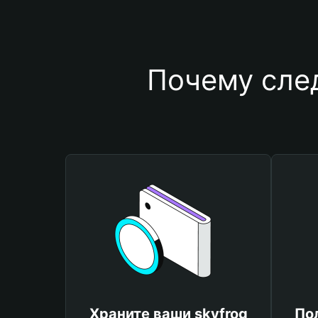
Почему след
Храните ваши skyfrog
По