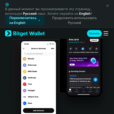
English
日本語
В данный момент вы просматриваете эту страницу,
используя
Русский
язык. Хотите перейти на
English
?
Tiếng Việt
Переключитесь
Продолжить использовать
Русский
на English
Русский
Español (Latinoamérica)
Türkçe
Скачать
Italiano
Français
Deutsch
简体中文
繁體中文
Português (Portugal)
Bahasa Indonesia
ภาษาไทย
हिन्दी
বাংলা
Español
Português (Brasil)
Español (Argentina)