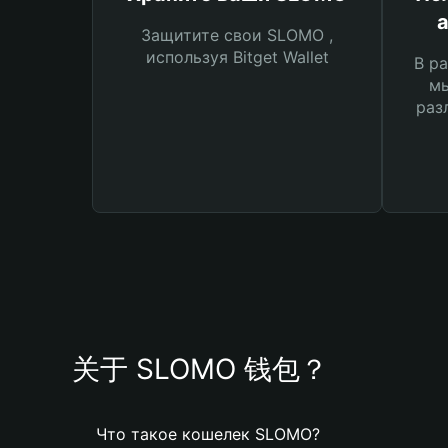
Защитите свои SLOMO ,
используя Bitget Wallet
В ра
мы
раз
关于 SLOMO 钱包？
Что такое кошелек SLOMO?