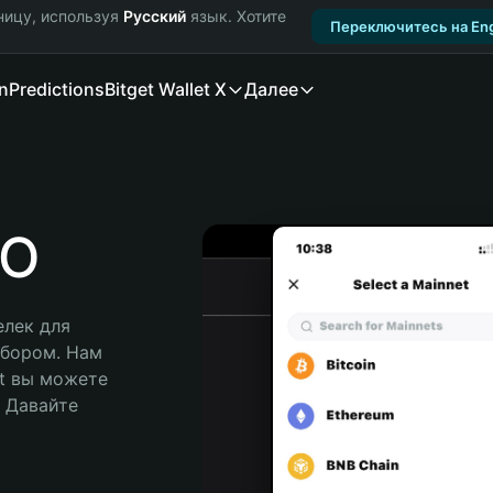
ницу, используя
Русский
язык. Хотите
Переключитесь на Eng
n
Predictions
Bitget Wallet X
Далее
MO
лек для 
бором. Нам 
t вы можете 
Давайте 