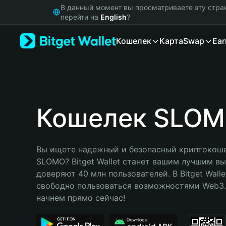
English
В данный момент вы просматриваете эту стра
日本語
перейти на
English
?
Tiếng Việt
Кошелек
Карта
Swap
Ear
Русский
Español (Latinoamérica)
Türkçe
Italiano
Français
Deutsch
Кошелек SLO
简体中文
繁體中文
Português (Portugal)
Вы ищете надежный и безопасный криптокоше
Bahasa Indonesia
SLOMO? Bitget Wallet станет вашим лучшим вы
ภาษาไทย
доверяют 40 млн пользователей. В Bitget Walle
हिन्दी
свободно пользоваться возможностями Web3. 
বাংলা
начнем прямо сейчас!
Español
Português (Brasil)
Español (Argentina)