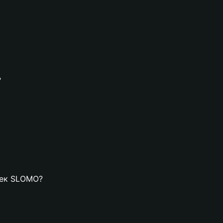
?
елек SLOMO?