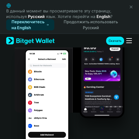
English
日本語
В данный момент вы просматриваете эту страницу,
используя
Русский
язык. Хотите перейти на
English
?
Tiếng Việt
Переключитесь
Продолжить использовать
Русский
на English
Русский
Español (Latinoamérica)
Türkçe
Скачать
Italiano
Français
Deutsch
简体中文
繁體中文
Português (Portugal)
Bahasa Indonesia
ภาษาไทย
हिन्दी
বাংলা
Español
Português (Brasil)
Español (Argentina)