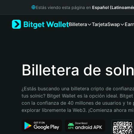
English
Estás viendo esta página en
Español (Latinoamér
日本語
Tiếng Việt
Billetera
Tarjeta
Swap
Ear
Русский
Español (Latinoamérica)
Türkçe
Italiano
Français
Deutsch
Billetera de soln
简体中文
繁體中文
Português (Portugal)
¿Estás buscando una billetera cripto de confianza
Bahasa Indonesia
tus solnic? Bitget Wallet es la opción ideal. Bitget
ภาษาไทย
con la confianza de 40 millones de usuarios y te 
हिन्दी
explorar libremente la Web3. ¡Comienza ahora m
বাংলা
Español
Português (Brasil)
Español (Argentina)