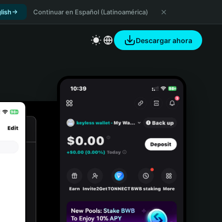
lish
Continuar en Español (Latinoamérica)
Descargar ahora