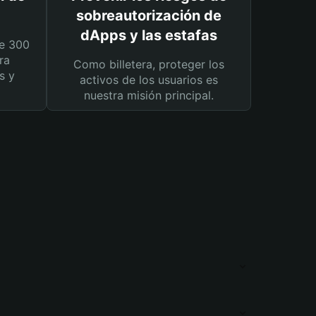
sobreautorización de
dApps y las estafas
e 300
ra
Como billetera, proteger los
s y
activos de los usuarios es
nuestra misión principal.