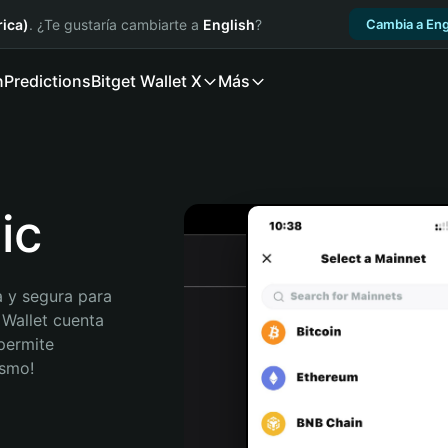
ica)
. ¿Te gustaría cambiarte a
English
?
Cambia a Eng
n
Predictions
Bitget Wallet X
Más
ic
 y segura para 
 Wallet cuenta 
permite 
ismo!