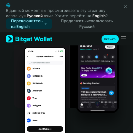
English
日本語
В данный момент вы просматриваете эту страницу,
используя
Русский
язык. Хотите перейти на
English
?
Tiếng Việt
Переключитесь
Продолжить использовать
Русский
на English
Русский
Español (Latinoamérica)
Türkçe
Скачать
Italiano
Français
Deutsch
简体中文
繁體中文
Português (Portugal)
Bahasa Indonesia
ภาษาไทย
हिन्दी
বাংলা
Español
Português (Brasil)
Español (Argentina)