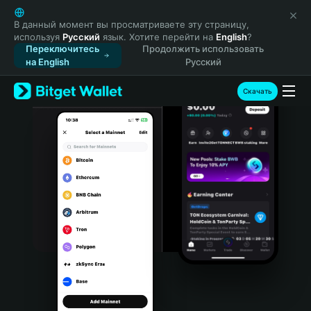
English
日本語
В данный момент вы просматриваете эту страницу,
используя
Русский
язык. Хотите перейти на
English
?
Tiếng Việt
Переключитесь
Продолжить использовать
Русский
на English
Русский
Español (Latinoamérica)
Türkçe
Скачать
Italiano
Français
Deutsch
简体中文
繁體中文
Português (Portugal)
Bahasa Indonesia
ภาษาไทย
हिन्दी
বাংলা
Español
Português (Brasil)
Español (Argentina)