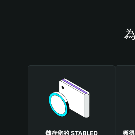
為
儲存您的 STABLED
獲得