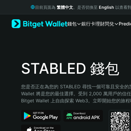
English
目前頁面為
繁體中文
。是否切換至
English
以查看對
日本語
Tiếng Việt
錢包
銀行卡
理財
閃兌
Predi
Русский
Español (Latinoamérica)
Türkçe
Italiano
Français
Deutsch
STABLED 錢包
简体中文
繁體中文
Português (Portugal)
您是否正在為您的 STABLED 尋找一個可靠且安全的加密
Bahasa Indonesia
Wallet 將是您的最佳選擇。受到 2,000 萬用戶的信
ภาษาไทย
Bitget Wallet 上自由探索 Web3。立即開始您的旅
हिन्दी
বাংলা
Español
Português (Brasil)
Español (Argentina)