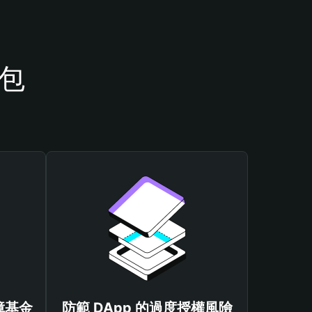
錢包
保障基金
防範 DApp 的過度授權風險