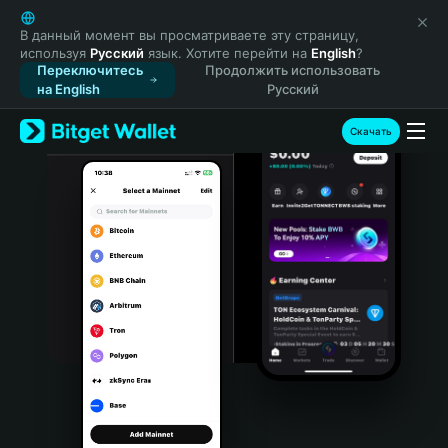
English
日本語
В данный момент вы просматриваете эту страницу,
используя
Русский
язык. Хотите перейти на
English
?
Tiếng Việt
Переключитесь
Продолжить использовать
Русский
на English
Русский
Español (Latinoamérica)
Türkçe
Скачать
Italiano
Français
Deutsch
简体中文
繁體中文
Português (Portugal)
Bahasa Indonesia
ภาษาไทย
हिन्दी
বাংলা
Español
Português (Brasil)
Español (Argentina)