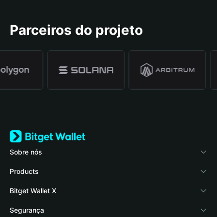
Parceiros do projeto
Sobre nós
Bitget Wallet
Products
Blog
Crypto Card
Bitget Wallet X
Verificação de autenticidade
Stablecoin Earn
Listagem de DApps
Segurança