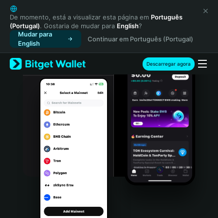
English
日本語
De momento, está a visualizar esta página em
Português
(Portugal)
. Gostaria de mudar para
English
?
Tiếng Việt
Mudar para
Continuar em Português (Portugal)
Русский
English
Español (Latinoamérica)
Türkçe
Descarregar agora
Italiano
Français
Deutsch
简体中文
繁體中文
Português (Portugal)
Bahasa Indonesia
ภาษาไทย
हिन्दी
বাংলা
Español
Português (Brasil)
Español (Argentina)