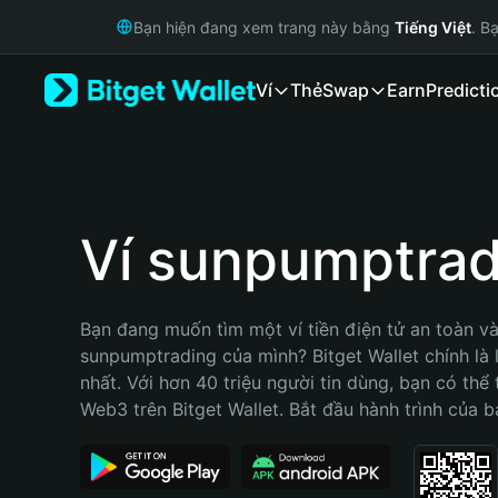
English
Bạn hiện đang xem trang này bằng
Tiếng Việt
. B
日本語
Tiếng Việt
Ví
Thẻ
Swap
Earn
Predicti
Русский
Español (Latinoamérica)
Türkçe
Italiano
Français
Deutsch
Ví sunpumptrad
简体中文
繁體中文
Português (Portugal)
Bạn đang muốn tìm một ví tiền điện tử an toàn và 
Bahasa Indonesia
sunpumptrading của mình? Bitget Wallet chính là l
ภาษาไทย
nhất. Với hơn 40 triệu người tin dùng, bạn có thể
हिन्दी
Web3 trên Bitget Wallet. Bắt đầu hành trình của b
বাংলা
Español
Português (Brasil)
Español (Argentina)