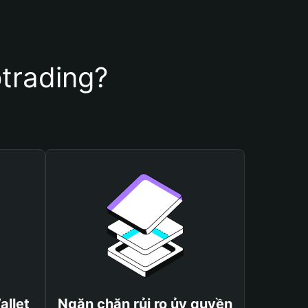
trading?
allet
Ngăn chặn rủi ro ủy quyền