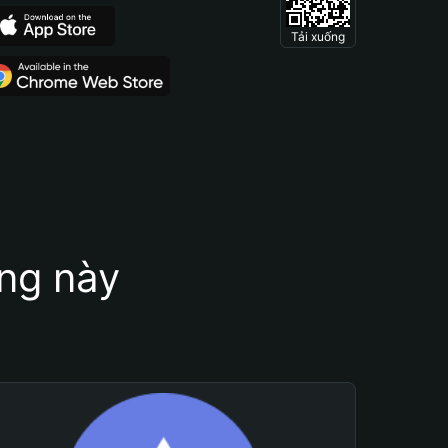
Tải xuống
ung này