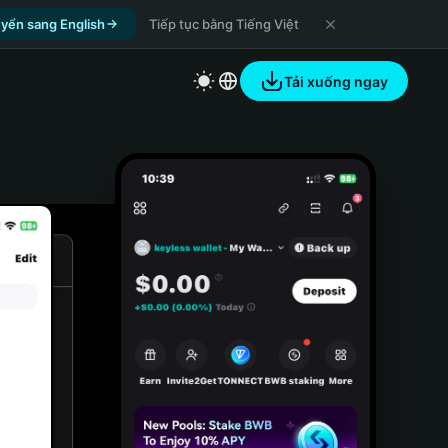
yển sang English
Tiếp tục bằng Tiếng Việt
Tải xuống ngay