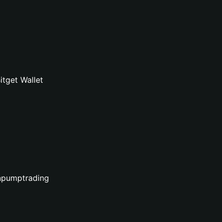
tget Wallet
unpumptrading