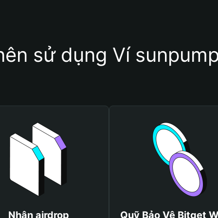
 nên sử dụng Ví sunpump
Nhận airdrop
Quỹ Bảo Vệ Bitget W