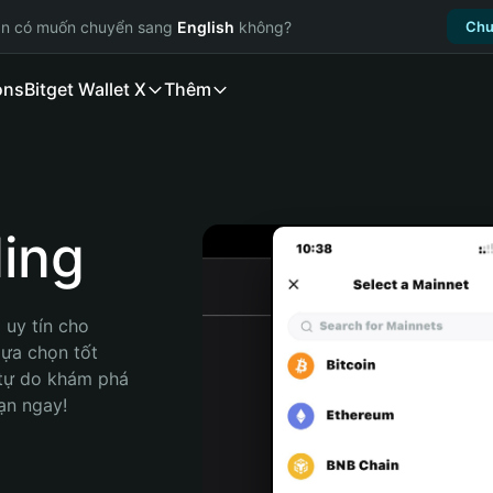
ạn có muốn chuyển sang
English
không?
Chu
ons
Bitget Wallet X
Thêm
ing
uy tín cho 
ựa chọn tốt 
 tự do khám phá 
ạn ngay!