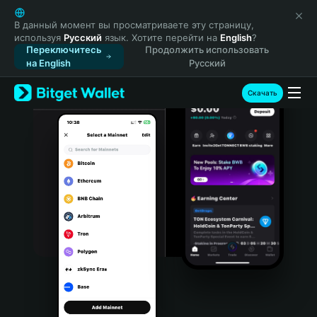
English
日本語
В данный момент вы просматриваете эту страницу,
используя
Русский
язык. Хотите перейти на
English
?
Tiếng Việt
Переключитесь
Продолжить использовать
Русский
на English
Русский
Español (Latinoamérica)
Türkçe
Скачать
Italiano
Français
Deutsch
简体中文
繁體中文
Português (Portugal)
Bahasa Indonesia
ภาษาไทย
हिन्दी
বাংলা
Español
Português (Brasil)
Español (Argentina)