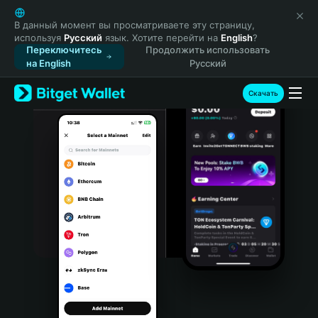
English
日本語
В данный момент вы просматриваете эту страницу,
используя
Русский
язык. Хотите перейти на
English
?
Tiếng Việt
Переключитесь
Продолжить использовать
Русский
на English
Русский
Español (Latinoamérica)
Türkçe
Скачать
Italiano
Français
Deutsch
简体中文
繁體中文
Português (Portugal)
Bahasa Indonesia
ภาษาไทย
हिन्दी
বাংলা
Español
Português (Brasil)
Español (Argentina)