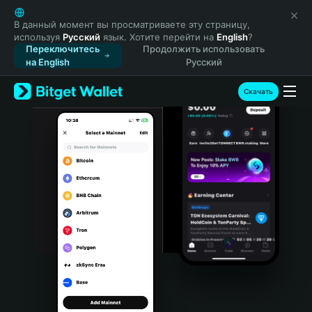
English
日本語
В данный момент вы просматриваете эту страницу,
используя
Русский
язык. Хотите перейти на
English
?
Tiếng Việt
Переключитесь
Продолжить использовать
Русский
на English
Русский
Español (Latinoamérica)
Türkçe
Скачать
Italiano
Français
Deutsch
简体中文
繁體中文
Português (Portugal)
Bahasa Indonesia
ภาษาไทย
हिन्दी
বাংলা
Español
Português (Brasil)
Español (Argentina)