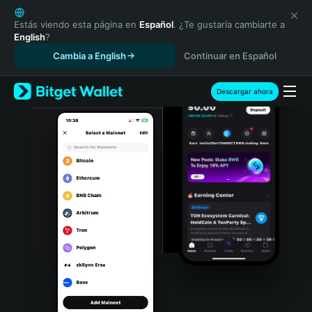
English
日本語
Estás viendo esta página en
Español
. ¿Te gustaría cambiarte a
English
?
Tiếng Việt
Cambia a English
Continuar en Español
Русский
Español (Latinoamérica)
Türkçe
Descargar ahora
Italiano
Français
Deutsch
简体中文
繁體中文
Português (Portugal)
Bahasa Indonesia
ภาษาไทย
हिन्दी
বাংলা
Español
Português (Brasil)
Español (Argentina)