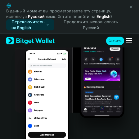
English
日本語
В данный момент вы просматриваете эту страницу,
используя
Русский
язык. Хотите перейти на
English
?
Tiếng Việt
Переключитесь
Продолжить использовать
Русский
на English
Русский
Español (Latinoamérica)
Türkçe
Скачать
Italiano
Français
Deutsch
简体中文
繁體中文
Português (Portugal)
Bahasa Indonesia
ภาษาไทย
हिन्दी
বাংলা
Español
Português (Brasil)
Español (Argentina)