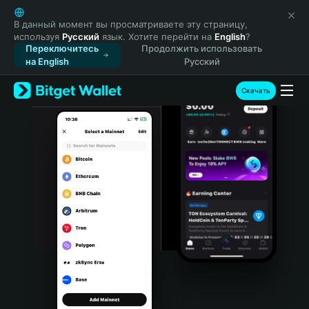
English
日本語
В данный момент вы просматриваете эту страницу,
используя
Русский
язык. Хотите перейти на
English
?
Tiếng Việt
Переключитесь
Продолжить использовать
Русский
на English
Русский
Español (Latinoamérica)
Türkçe
Скачать
Italiano
Français
Deutsch
简体中文
繁體中文
Português (Portugal)
Bahasa Indonesia
ภาษาไทย
हिन्दी
বাংলা
Español
Português (Brasil)
Español (Argentina)