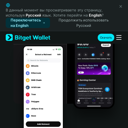
English
日本語
В данный момент вы просматриваете эту страницу,
используя
Русский
язык. Хотите перейти на
English
?
Tiếng Việt
Переключитесь
Продолжить использовать
Русский
на English
Русский
Español (Latinoamérica)
Türkçe
Скачать
Italiano
Français
Deutsch
简体中文
繁體中文
Português (Portugal)
Bahasa Indonesia
ภาษาไทย
हिन्दी
বাংলা
Español
Português (Brasil)
Español (Argentina)