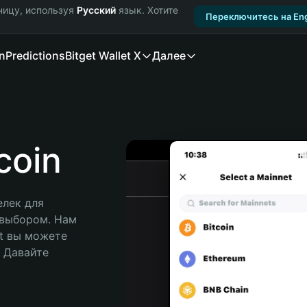
ницу, используя
Русский
язык. Хотите
Переключитесь на Eng
n
Predictions
Bitget Wallet X
Далее
coin
лек для 
 выбором. Нам 
t вы можете 
Давайте 