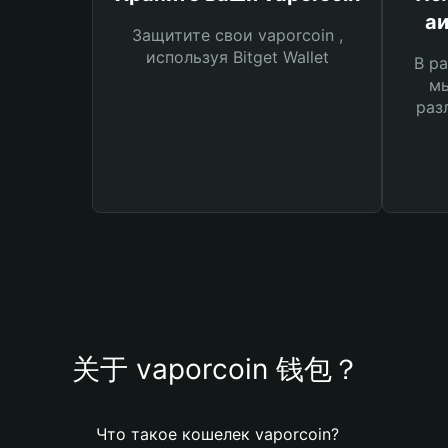
аи
Защитите свои vaporcoin ,
используя Bitget Wallet
В ра
мы
раз
关于 vaporcoin 钱包？
Что такое кошелек vaporcoin?