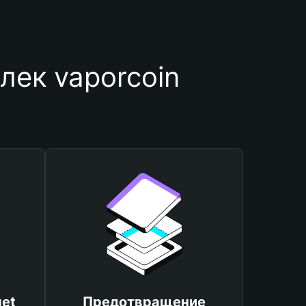
лек vaporcoin
et
Предотвращение