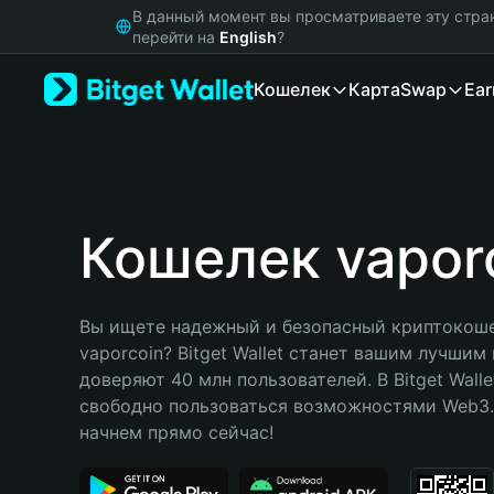
English
В данный момент вы просматриваете эту стра
日本語
перейти на
English
?
Tiếng Việt
Кошелек
Карта
Swap
Ear
Русский
Español (Latinoamérica)
Türkçe
Italiano
Français
Deutsch
Кошелек vapor
简体中文
繁體中文
Português (Portugal)
Вы ищете надежный и безопасный криптокоше
Bahasa Indonesia
vaporcoin? Bitget Wallet станет вашим лучшим
ภาษาไทย
доверяют 40 млн пользователей. В Bitget Walle
हिन्दी
свободно пользоваться возможностями Web3. 
বাংলা
начнем прямо сейчас!
Español
Português (Brasil)
Español (Argentina)