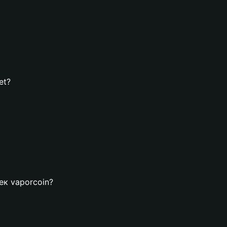
et?
ек vaporcoin?