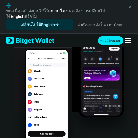
English
日本語
ขณะนี้คุณกำลังดูหน้านี้ใน
ภาษาไทย
คุณต้องการเปลี่ยนไป
ใช้
English
หรือไม่
Tiếng Việt
เปลี่ยนไปใช้English
ดำเนินการต่อในภาษาไทย
Русский
Español (Latinoamérica)
Türkçe
ดาวน์โหลดเลย
Italiano
Français
Deutsch
简体中文
繁體中文
Português (Portugal)
Bahasa Indonesia
ภาษาไทย
हिन्दी
বাংলা
Español
Português (Brasil)
Español (Argentina)