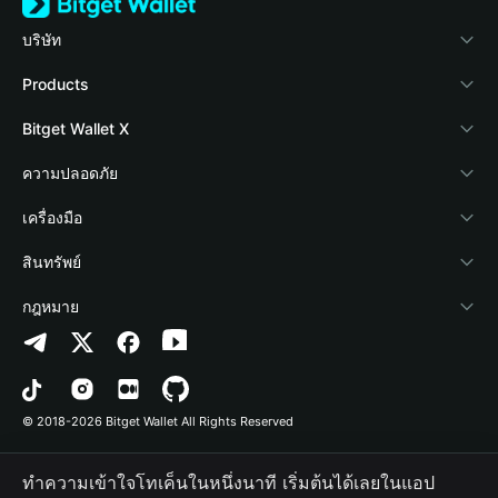
บริษัท
เกี่ยวกับ Bitget Wallet
Products
Blog
Crypto Card
Bitget Wallet X
Academy
Stablecoin Earn
นักพัฒนา
ความปลอดภัย
ข่าวสารด้านคริปโต
Payfi Crypto
เชื่อมต่อ Wallet
Protection Fund
เครื่องมือ
ศูนย์ช่วยเหลือ
Crypto Swap API
Bitget Wallet Pay
เทคโนโลยีความปลอดภัย
ซื้อคริปโต
สินทรัพย์
ติดต่อเรา
Altcoin Season Index
ลิสต์โปรเจกต์
การตรวจจับการอนุญาต
Arbitrum
กฎหมาย
ทรัพยากรข้อมูลของแบรนด์
Prediction Markets
การตรวจจับสัญญา
Avalanche
นโยบายความเป็นส่วนตัว
อาชีพ
DApp
การโอนเป็นชุด
Bitcoin
ข้อตกลงในการใช้บริการ
© 2018-2026 Bitget Wallet All Rights Reserved
การยืนยันช่องทางอย่างเป็นทางการ
Trade
BNB Chain
Risk Disclosure
ทำความเข้าใจโทเค็นในหนึ่งนาที เริ่มต้นได้เลยในแอป
RWA
Polygon