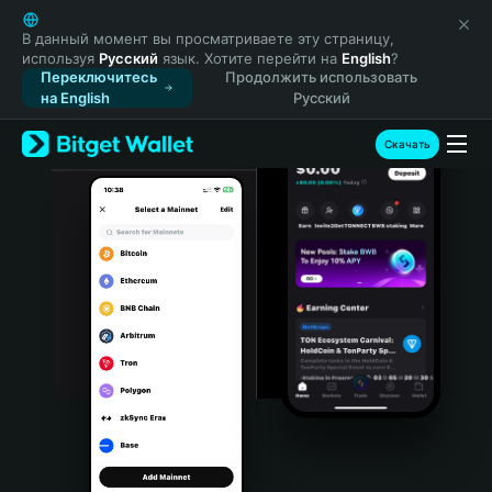
English
日本語
В данный момент вы просматриваете эту страницу,
используя
Русский
язык. Хотите перейти на
English
?
Tiếng Việt
Переключитесь
Продолжить использовать
Русский
на English
Русский
Español (Latinoamérica)
Türkçe
Скачать
Italiano
Français
Deutsch
简体中文
繁體中文
Português (Portugal)
Bahasa Indonesia
ภาษาไทย
हिन्दी
বাংলা
Español
Português (Brasil)
Español (Argentina)