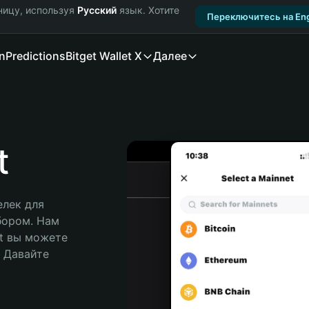
ницу, используя
Русский
язык. Хотите
Переключитесь на Eng
n
Predictions
Bitget Wallet X
Далее
t
лек для 
бором. Нам 
t вы можете 
Давайте 