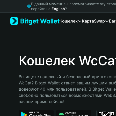
English
В данный момент вы просматриваете эту стра
日本語
перейти на
English
?
Tiếng Việt
Кошелек
Карта
Swap
Ear
Русский
Español (Latinoamérica)
Türkçe
Italiano
Français
Deutsch
Кошелек WcCa
简体中文
繁體中文
Português (Portugal)
Вы ищете надежный и безопасный криптокоше
Bahasa Indonesia
WcCat? Bitget Wallet станет вашим лучшим вы
ภาษาไทย
доверяют 40 млн пользователей. В Bitget Walle
हिन्दी
свободно пользоваться возможностями Web3. 
বাংলা
начнем прямо сейчас!
Español
Português (Brasil)
Español (Argentina)