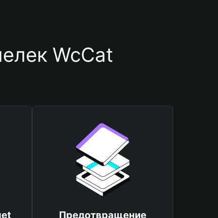
шелек WcCat
et
Предотвращение