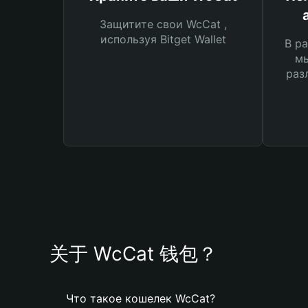
Защитите свои WcCat ,
используя Bitget Wallet
В ра
мы
раз
关于 WcCat 钱包？
Что такое кошелек WcCat?