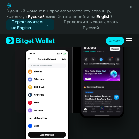
English
日本語
В данный момент вы просматриваете эту страницу,
используя
Русский
язык. Хотите перейти на
English
?
Tiếng Việt
Переключитесь
Продолжить использовать
Русский
на English
Русский
Español (Latinoamérica)
Türkçe
Скачать
Italiano
Français
Deutsch
简体中文
繁體中文
Português (Portugal)
Bahasa Indonesia
ภาษาไทย
हिन्दी
বাংলা
Español
Português (Brasil)
Español (Argentina)