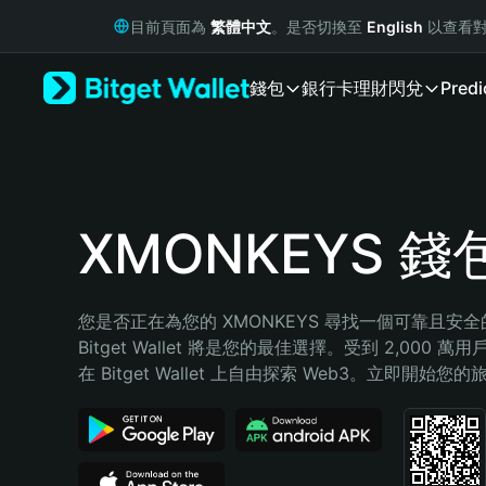
English
目前頁面為
繁體中文
。是否切換至
English
以查看對
日本語
Tiếng Việt
錢包
銀行卡
理財
閃兌
Predi
Русский
Español (Latinoamérica)
Türkçe
Italiano
Français
Deutsch
XMONKEYS 錢
简体中文
繁體中文
Português (Portugal)
您是否正在為您的 XMONKEYS 尋找一個可靠且安
Bahasa Indonesia
Bitget Wallet 將是您的最佳選擇。受到 2,000 
ภาษาไทย
在 Bitget Wallet 上自由探索 Web3。立即開始您
हिन्दी
বাংলা
Español
Português (Brasil)
Español (Argentina)