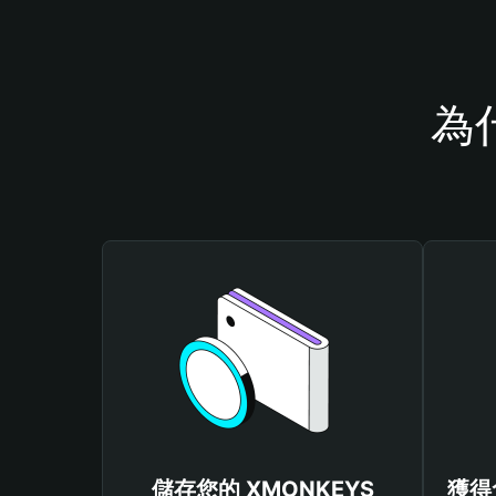
為
儲存您的 XMONKEYS
獲得