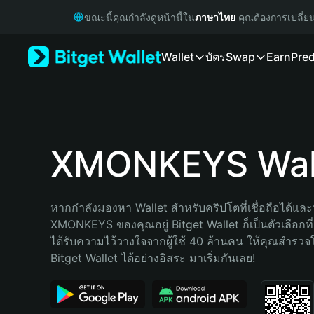
English
ขณะนี้คุณกำลังดูหน้านี้ใน
ภาษาไทย
คุณต้องการเปลี่ย
日本語
Tiếng Việt
Wallet
บัตร
Swap
Earn
Pred
Русский
Español (Latinoamérica)
Türkçe
Italiano
Français
Deutsch
XMONKEYS Wal
简体中文
繁體中文
Português (Portugal)
หากกำลังมองหา Wallet สำหรับคริปโตที่เชื่อถือได้และป
Bahasa Indonesia
XMONKEYS ของคุณอยู่ Bitget Wallet ก็เป็นตัวเลือกที่ด
ภาษาไทย
ได้รับความไว้วางใจจากผู้ใช้ 40 ล้านคน ให้คุณสำรว
हिन्दी
Bitget Wallet ได้อย่างอิสระ มาเริ่มกันเลย!
বাংলা
Español
Português (Brasil)
Español (Argentina)