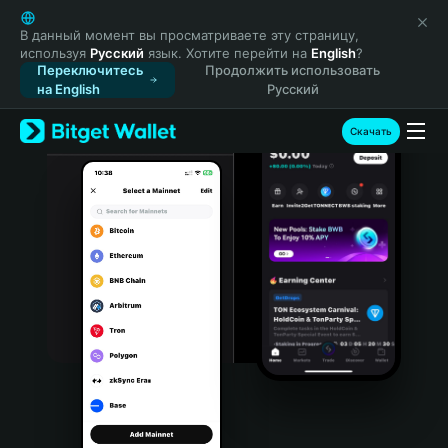
English
日本語
В данный момент вы просматриваете эту страницу,
используя
Русский
язык. Хотите перейти на
English
?
Tiếng Việt
Переключитесь
Продолжить использовать
Русский
на English
Русский
Español (Latinoamérica)
Türkçe
Скачать
Italiano
Français
Deutsch
简体中文
繁體中文
Português (Portugal)
Bahasa Indonesia
ภาษาไทย
हिन्दी
বাংলা
Español
Português (Brasil)
Español (Argentina)